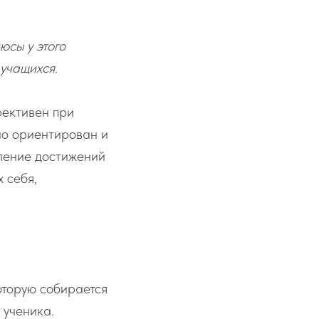
юсы у этого
 учащихся.
фективен при
но ориентирован и
пление достижений
 себя,
оторую собирается
 ученика.