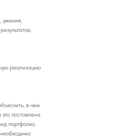
, умения;
результатов;
ьную реализацию
бъяснить, в чем
а это поставлена
вид портфолио.
е необходимо