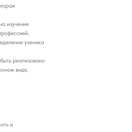
оторая
на изучение
 профессией,
ределение ученика
 быть реализовано
онном виде,
ать и