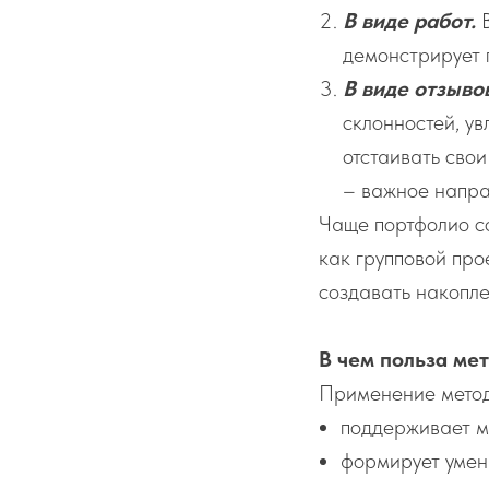
В виде работ.
В
демонстрирует 
В виде отзыво
склонностей, ув
отстаивать сво
– важное напра
Чаще портфолио со
как групповой про
создавать накопле
В чем польза ме
Применение метод
поддерживает м
формирует умени