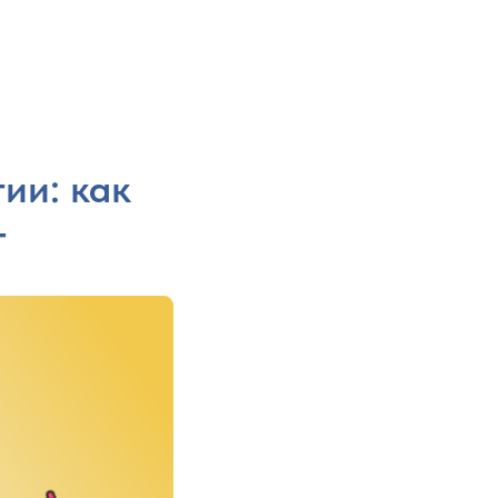
ии: как
т