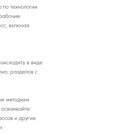
о по технологии
 рабочие
сс, включая
оисходить в виде
ио, разделов с
ые методики
 осваивайте
ссов и другие.
и.