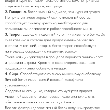
Бедро и куриные ножки также богаты белком, но при этом
содержат больше жиров, чем грудка.
2. Говядина.
Более жирный вид мяса, чем куриная грудка.
Но при этом имеет хороший аминокислотный состав,
способствует синтезу креатина, необходимого для
повышения выносливости и работоспособности мышц.
3. Творог.
Еще один надежный источник животного белка. За
счет казеина в составе дает продолжительное чувство
сытости. А кальций, которым богат творог, способствует
наилучшему сокращению мышечных волокон.
Также кальций участвует в процессе переноса аминокислот
и креатина в крови. Креатин в свою очередь важен для
поддержания энергообмена в мышцах.
4. Яйца.
Способствуют активному мышечному анаболизму.
Яичный белок имеет самый высокий коэффициент
усваиваемости.
Содержит много цинка, который стимулирует прирост
мышечной массы, а также незаменимые аминокислоты,
обеспечивающие скорость распада белка.
Все эти факторы делают яичный белок ведущим продуктом