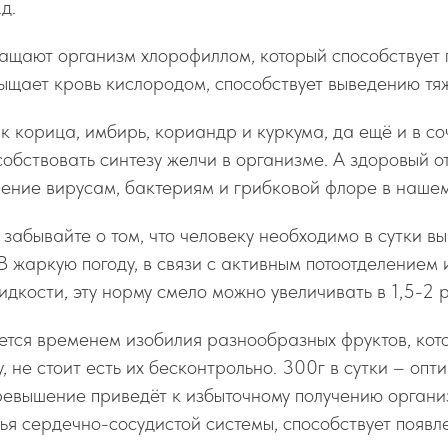
д.
ащают организм хлорофиллом, который способствует 
ыщает кровь кислородом, способствует выведению тя
ак корица, имбирь, кориандр и куркума, да ещё и в с
собствовать синтезу желчи в организме. А здоровый от
ение вирусам, бактериям и грибковой флоре в нашем
е забывайте о том, что человеку необходимо в сутки в
 В жаркую погоду, в связи с активным потоотделением 
дкости, эту норму смело можно увеличивать в 1,5-2 
ляется временем изобилия разнообразных фруктов, ко
у, не стоит есть их бесконтрольно. 300г в сутки – оп
ревышение приведёт к избыточному получению органи
ья сердечно-сосудистой системы, способствует появ