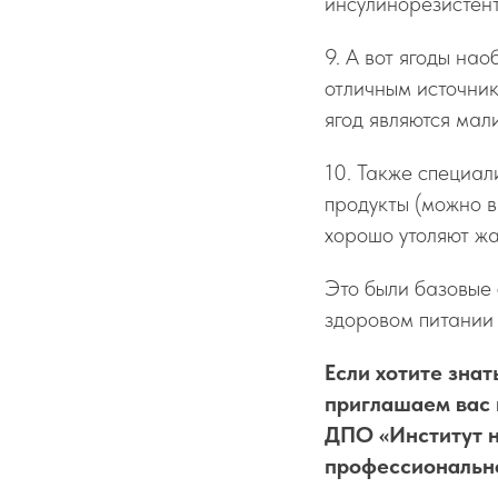
инсулинорезистент
9. А вот ягоды на
отличным источни
ягод являются мал
10. Также специал
продукты (можно в
хорошо утоляют жа
Это были базовые 
здоровом питании 
Если хотите знат
приглашаем вас 
ДПО «Институт 
профессионально