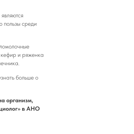
 являются
ю пользы среди
сломолочные
к кефир и ряженка
шечника.
узнать больше о
на организм,
циолог» в АНО