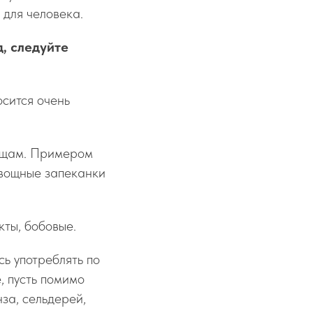
 для человека.
, следуйте
осится очень
вощам. Примером
овощные запеканки
кты, бобовые.
ь употреблять по
, пусть помимо
нза, сельдерей,