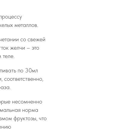
процессу
желых металлов.
очетании со свежей
ток желчи – это
 теле.
ыпивать по 30мл
и, соответственно,
раза.
торые несомненно
тимальная норма
змом фруктозы, что
лению