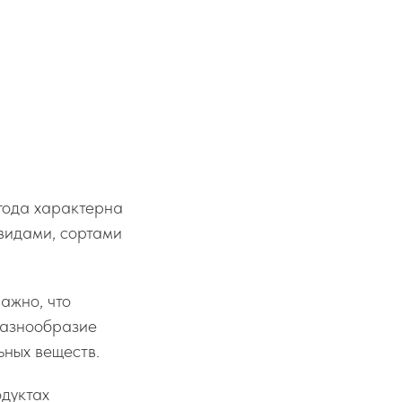
года характерна
 видами, сортами
ажно, что
разнообразие
ьных веществ.
одуктах