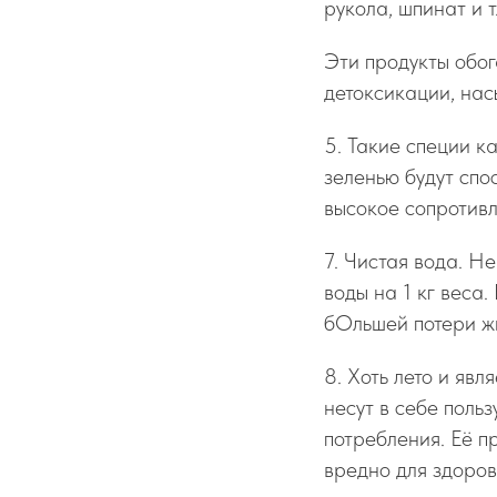
рукола, шпинат и т.
Эти продукты обог
детоксикации, нас
5. Такие специи к
зеленью будут спо
высокое сопротивл
7. Чистая вода. Н
воды на 1 кг веса.
бОльшей потери жи
8. Хоть лето и яв
несут в себе польз
потребления. Её п
вредно для здоров