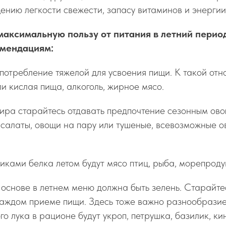
ению легкости свежести, запасу витаминов и энергии
максимальную пользу от питания в летний период
мендациям:
потребление тяжелой для усвоения пищи. К такой отн
ли кислая пища, алкоголь, жирное мясо.
рнира старайтесь отдавать предпочтение сезонным о
 салаты, овощи на пару или тушеные, всевозможные 
иками белка летом будут мясо птиц, рыба, морепроду
основе в летнем меню должна быть зелень. Старайтес
каждом приеме пищи. Здесь тоже важно разнообразие
о лука в рационе будут укроп, петрушка, базилик, ки