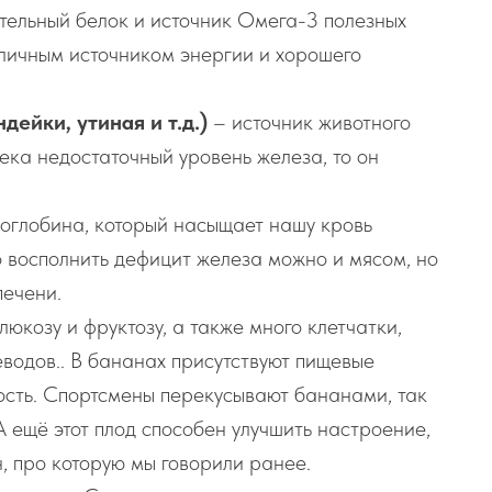
ительный белок и источник Омега-3 полезных
тличным источником энергии и хорошего
ндейки, утиная и т.д.)
– источник животного
века недостаточный уровень железа, то он
моглобина, который насыщает нашу кровь
о восполнить дефицит железа можно и мясом, но
печени.
юкозу и фруктозу, а также много клетчатки,
еводов.. В бананах присутствуют пищевые
сть. Спортсмены перекусывают бананами, так
А ещё этот плод способен улучшить настроение,
, про которую мы говорили ранее.