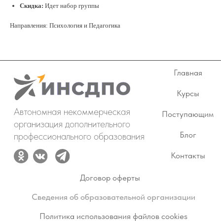
Курсы
Скидка:
Идет набор группы
Автономная некоммерческая
Поступающим
организация дополнительного
Направления: Психология и Педагогика
Блог
профессионального образования
Контакты
Договор оферты
Сведения об образовательной организации
Политика использования файлов cookies
Политика персональных данных
Пользовательское соглашение
Министерство просвещения РФ
Проверить Лицензию в Рособрнадзоре
(Л035-01212-59/00204429)
ЛИЧНЫЙ КАБИНЕТ
© 2017-2026 АНО ДПО «ИНСДПО»