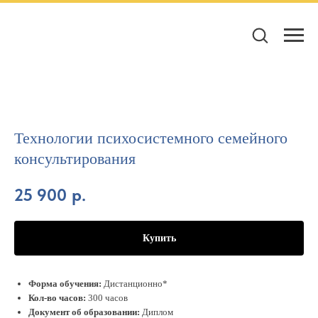
Технологии психосистемного семейного
Сведения об образовательной
консультирования
организации
25 900
р.
Купить
Форма обучения:
Дистанционно*
Кол-во часов:
300 часов
Главная
Документ об образовании:
Диплом