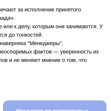
у, которым они занимаются. У
костей.
а "Менеджеры".
ых фактов — уверенность их
еняют мнение о том, что
еджер по маркетингу и
00 – 100 000 руб.