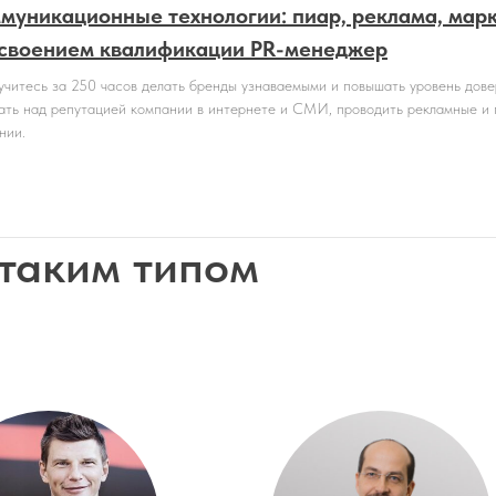
муникационные технологии: пиар, реклама, марк
своением квалификации PR-менеджер
учитесь за 250 часов делать бренды узнаваемыми и повышать уровень дове
ать над репутацией компании в интернете и СМИ, проводить рекламные и 
нии.
 таким типом
овательной