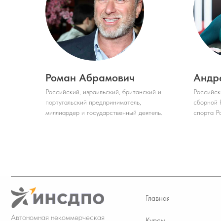
Главная
Автономная некоммерческая
Курсы
организация дополнительного
профессионального образования
Поступающим
Сведения об образовательной
организации
Роман Абрамович
Андр
Контакты
Российский, израильский, британский и
Российск
португальский предприниматель,
сборной 
© 2017-2026 АНО ДПО «ИНСДПО»
миллиардер и государственный деятель.
спорта Р