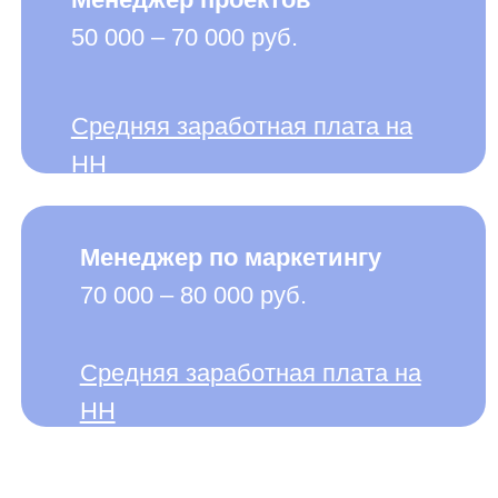
Сре
Средняя заработная плата на
HH
HH
Менеджер по маркетингу
70 000 – 80 000 руб.
Средняя заработная плата на
HH
ям типа "Человек - знаков
к системе "человек-знаки" - умственный труд, с
 К предметам труда относятся всевозможные зна