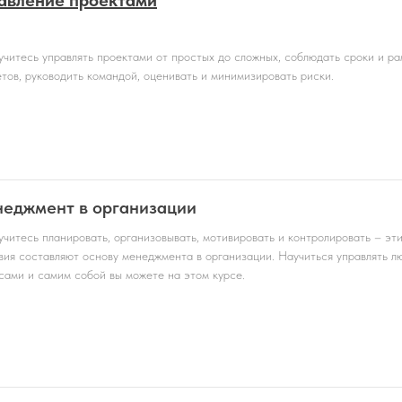
авление проектами
учитесь управлять проектами от простых до сложных, соблюдать сроки и ра
тов, руководить командой, оценивать и минимизировать риски.
еджмент в организации
учитесь планировать, организовывать, мотивировать и контролировать – эт
вия составляют основу менеджмента в организации. Научиться управлять л
сами и самим собой вы можете на этом курсе.