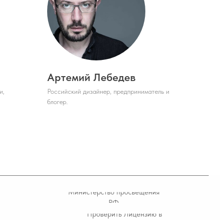
Министерство просвещения
РФ
Проверить Лицензию в
Рособрнадзоре
(Л035-01212-59/00204429)
Артемий Лебедев
ЛИЧНЫЙ КАБИНЕТ
и,
Российский дизайнер, предприниматель и
блогер.