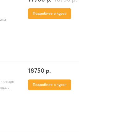
Подробнее о курсе
мки
18750
р.
и четыре
Подробнее о курсе
юдьми,