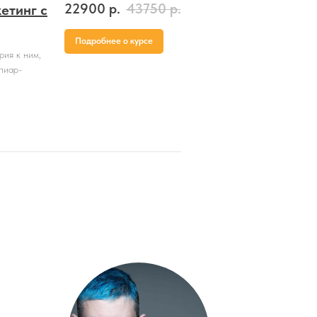
22900
р.
43750
р.
етинг с
Подробнее о курсе
рия к ним,
пиар-