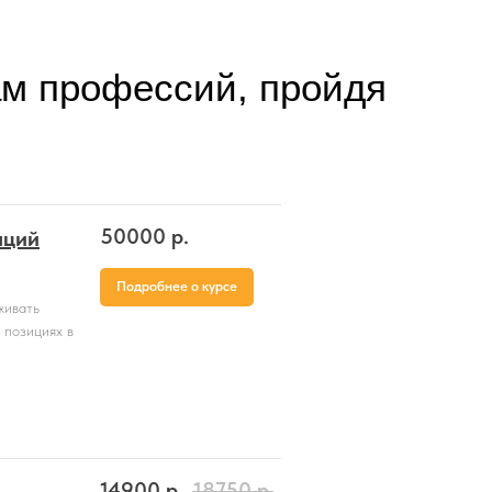
ам профессий, пройдя
50000
р.
нций
Подробнее о курсе
живать
 позициях в
14900
р.
18750
р.