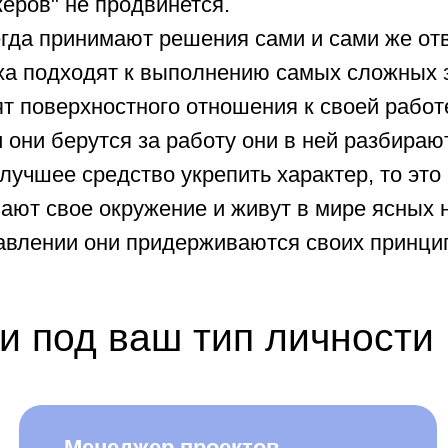
одходят к выполнению самых сложных задач.
ерхностного отношения к своей работе или к дел
 берутся за работу они в ней разбираются до тон
ее средство укрепить характер, то это наверняк
вое окружение и живут в мире ясных неоспорим
нии они придерживаются своих принципов и не м
од ваш тип личности
Менеджер проектов
Мен
50 000 – 70 000 руб.
PR
80 0