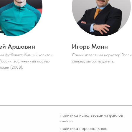
Политика использования файлов
cookies
Политика персональных
данных
Пользовательское соглашение
Договор оферты
ей Аршавин
Игорь Манн
Блог
ий футболист, бывший капитан
Самый известный маркетер Росси
России, заслуженный мастер
спикер, автор, издатель.
оссии (2008).