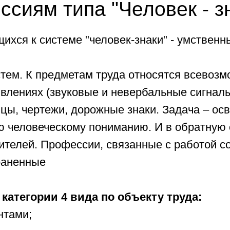
иях (звуковые и невербальные сигналы), знаки,
 чертежи, дорожные знаки. Задача – освоение, в
овеческому пониманию. И в обратную сторону –
й. Профессии, связанные с работой со знаковым
нные
ории 4 вида по объекту труда:
;
ами.