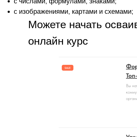
Можете начать осваи
онлайн курс
Фор
SALE
Топ
Вы на
комму
орган