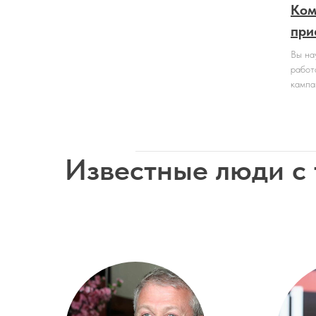
Ком
при
Вы на
работ
кампа
Известные люди с
Сведения об образ
организации