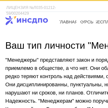
ЛИЦЕНЗИЯ №Л035-01212-
59/00204429
ГЛАВНАЯ
КУРСЫ
БЕСПЛАТН
Ваш тип личности "Менед
"Менеджеры" представляют закон и порядок. О
приемлемо в обществе, а что нет. Они облад
редко теряют контроль над действиями, окр
Они дисциплинированны, пунктуальны, никогд
нарушают ни сроков, ни планов. Отличительны
Надежность. "Менеджерам" можно поручить де
Командный дух. Без него работа "Менеджеров"
Самостоятельность и независимость. Всегда 