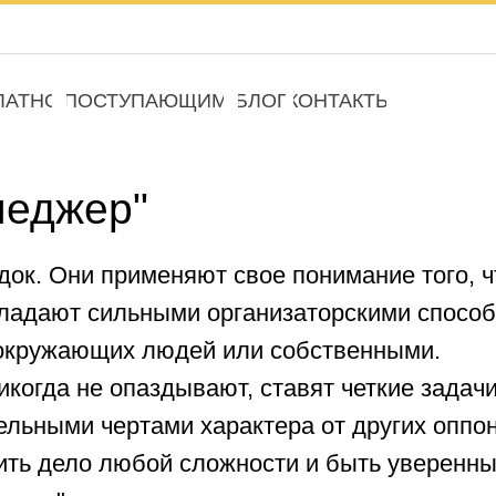
верс
слабов
О
ПОСТУПАЮЩИМ
КОНТАКТЫ
БЛОГ
жер"
ни применяют свое понимание того, что правиль
ают сильными организаторскими способностями, 
ужающих людей или собственными.
а не опаздывают, ставят четкие задачи и выдаю
ми чертами характера от других оппонентов явл
ло любой сложности и быть уверенным, что все 
 не продвинется.
принимают решения сами и сами же отвечают за 