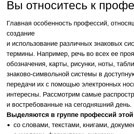
термины. Например, речь во всех ее проявлен
обозначения, карты, рисунки, ноты, таблицы,
знаково-символьной системы в доступную чел
передачи их с помощью электронных носителе
интересны. Рассмотрим самые распростране
и востребованные на сегодняшний день.
Выделяются в группе профессий этой катег
со словами, текстами, книгами, документами
с числами, формулами, знаками;
с изображениями, картами и схемами;
с инфо-системами, интернетом и компьютер