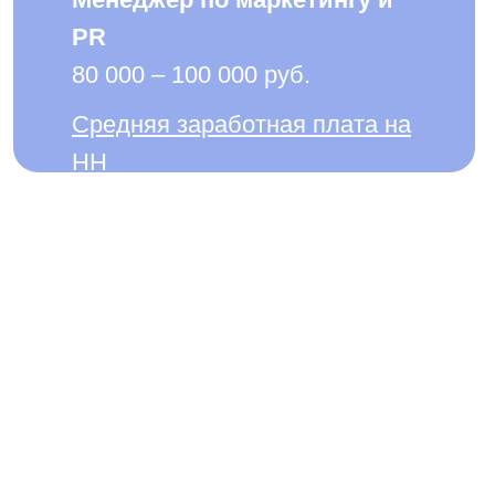
дняя заработная плата на
ая система"
 помощью которого происходит
ковые обозначения, символы,